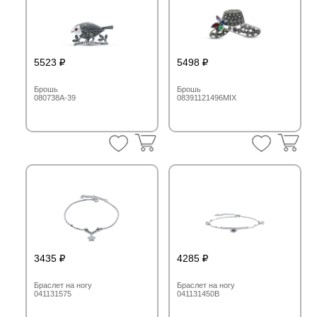
5523
5498
Брошь
Брошь
080738A-39
08391121496MIX
3435
4285
Браслет на ногу
Браслет на ногу
041131575
041131450B