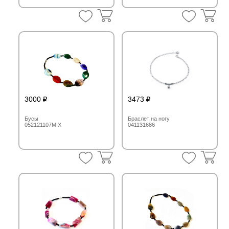
3000
3473
Бусы
Браслет на ногу
052121107MIX
041131686