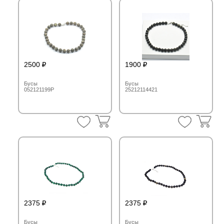
2500
1900
Бусы
Бусы
052121199P
25212114421
2375
2375
Бусы
Бусы