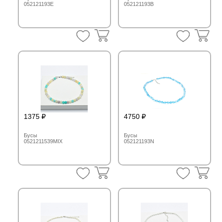
052121193E
052121193B
1375
4750
Бусы
Бусы
0521211539MIX
052121193N