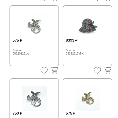
575
8393
Брошь
Брошь
082201261A
08392617MIX
750
575