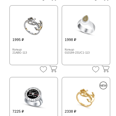
1995
1998
Кольцо
Кольцо
21ABG-113
010184-231/C1-113
7225
2338