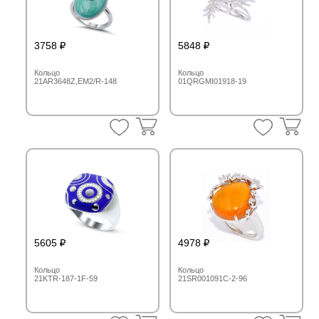
3758
5848
Кольцо
Кольцо
21AR3648Z,EM2/R-148
01QRGMI01918-19
5605
4978
Кольцо
Кольцо
21KTR-187-1F-59
21SR001091C-2-96