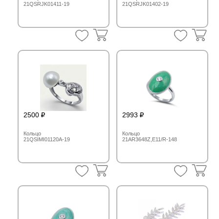
21QSRJK01411-19
21QSRJK01402-19
2500
2993
Кольцо
Кольцо
21QSIMI01120A-19
21AR3648Z,E11/R-148