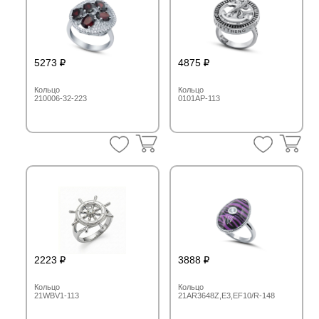
5273
4875
Кольцо
Кольцо
210006-32-223
0101AP-113
2223
3888
Кольцо
Кольцо
21WBV1-113
21AR3648Z,E3,EF10/R-148