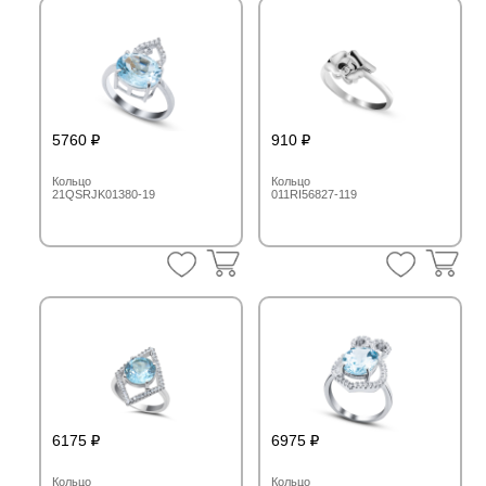
5760
910
Кольцо
Кольцо
21QSRJK01380-19
011RI56827-119
6175
6975
Кольцо
Кольцо