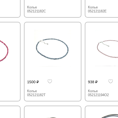
Колье
Колье
052121182C
052121182E
1500
938
Колье
Колье
052121182T
052121194O2