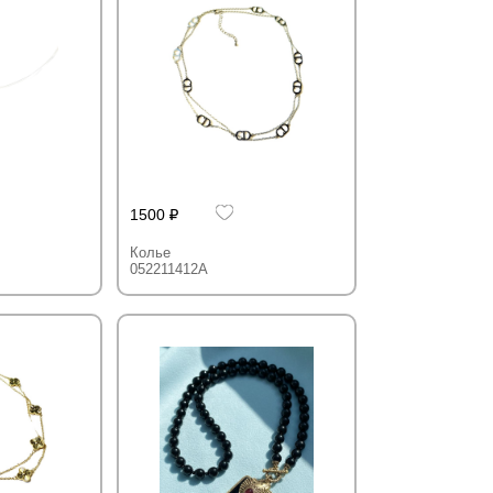
1500
Колье
052211412A