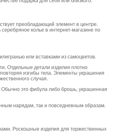
ачестве подарка для себя или близкого.
тствует преобладающий элемент в центре.
серебряное колье в интернет-магазине по
филигранью или вставками из самоцветов.
ти. Отдельные детали изделия плотно
но повторяя изгибы тела. Элементы украшения
жественного случая.
. Обычно это фибула либо брошь, украшенная
енным нарядам, так и повседневным образам.
арами. Роскошные изделия для торжественных