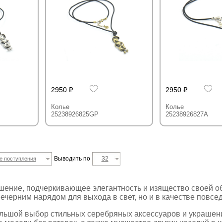
2950
2950
Колье
Колье
25238926825GP
25238926827A
Выводить по
32
е поступления
шение, подчеркивающее элегантность и изящество своей об
вечерним нарядом для выхода в свет, но и в качестве повс
большой выбор стильных серебряных аксессуаров и украшен