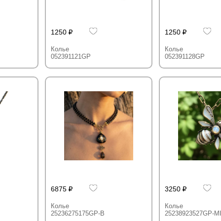
1250
1250
Колье
Колье
052391121GP
052391128GP
6875
3250
Колье
Колье
25236275175GP-B
25238923527GP-M