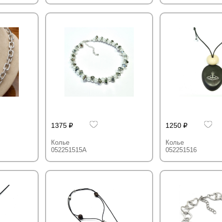
1375
1250
Колье
Колье
052251515A
052251516