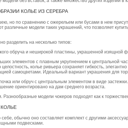
 модели без вставок, а также множество других изделий в к
БРАЗИИ КОЛЬЕ ИЗ СЕРЕБРА
ею, но по сравнению с ожерельем или бусами в нем прису
различные модели таких украшений, что позволяет купить 
о разделить на несколько типов:
онкого обруча и неширокой пластины, украшенной изящной 
ьших элементов с плавным укрупнением к центральной час
ю целостность, колье ривьера сохраняет гибкость, элегант
тацией самоцветами. Идеальный вариант украшения для тор
почка или обруч с центральным элементом в виде застежки
шение ориентировано на дам среднего возраста.
. Разнообразные модели чокеров подходят как к торжеств
 КОЛЬЕ
 себе, обычно оно составляет комплект с другими аксессу
зящными подвесками.