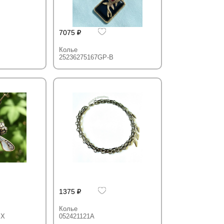
7075
Колье
25236275167GP-B
1375
Колье
IX
052421121A