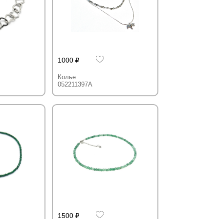
1000
Колье
052211397A
1500