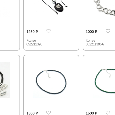
1250
1000
Колье
Колье
052211390
052211396A
1500
1500