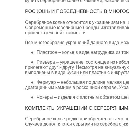
купить серебряное колье с камнями, лаконичные
РОСКОШЬ И ПОВСЕДНЕВНОСТЬ В МНОГОО
Серебряное колье относится к украшениям на ш
Современные ювелирные бренды изготавливают 
привлекательной стоимости.
Все многообразие украшений данного вида можн
●
Пластрон – колье в виде нагрудника из т
●
Ривьера – украшение, состоящее из небол
прилегают друг к другу. Несмотря на визуальну
выполнены в виде бусин или пластин с инкрус
●
Фермуар – небольшая по длине мелкая це
драгоценным камнем в роскошной оправе. Укра
●
Чокеры – изделия с плотным обхватом шеи
КОМПЛЕКТЫ УКРАШЕНИЙ С СЕРЕБРЯНЫМ
Серебряное колье редко приобретается само по
случаев дополняются серьгами из серебра с и