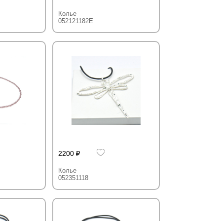
Колье
052121182E
2200
Колье
052351118