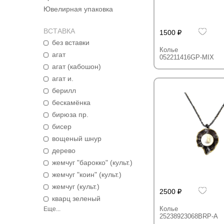
Ювелирная упаковка
ВСТАВКА
1500
без вставки
Колье
агат
052211416GP-MIX
агат (кабошон)
агат и.
берилл
бескамёнка
бирюза пр.
бисер
вощеный шнур
дерево
жемчуг "барокко" (культ.)
жемчуг "коин" (культ.)
жемчуг (культ.)
2500
кварц зеленый
Колье
Еще...
25238923068BRP-A