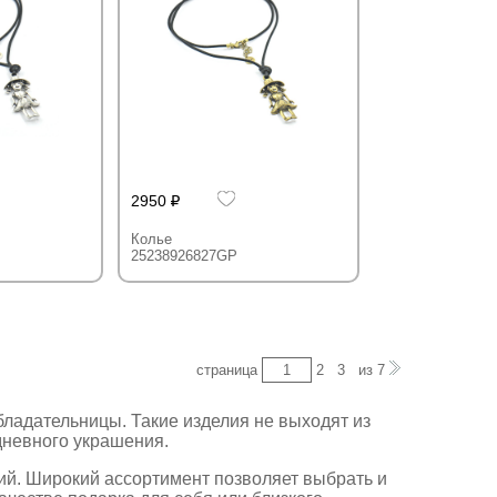
2950
Колье
25238926827GP
страница
2
3
из
7
ладательницы. Такие изделия не выходят из
едневного украшения.
ий. Широкий ассортимент позволяет выбрать и