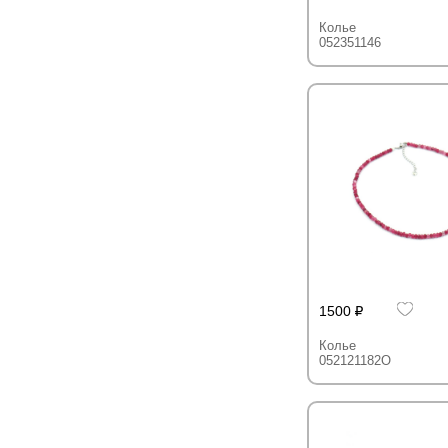
Колье
052351146
1500
Колье
052121182O