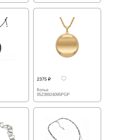
2375
Колье
05238924095PGP