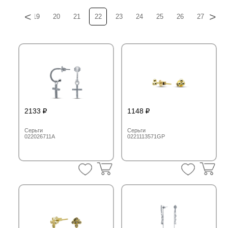
<
>
18
19
20
21
22
23
24
25
26
27
28
2133
1148
Серьги
Серьги
022026711A
0221113571GP