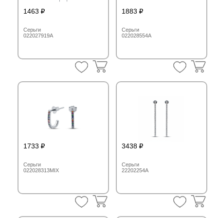
1463
1883
Серьги
Серьги
022027919A
022028554A
1733
3438
Серьги
Серьги
022028313MIX
22202254A