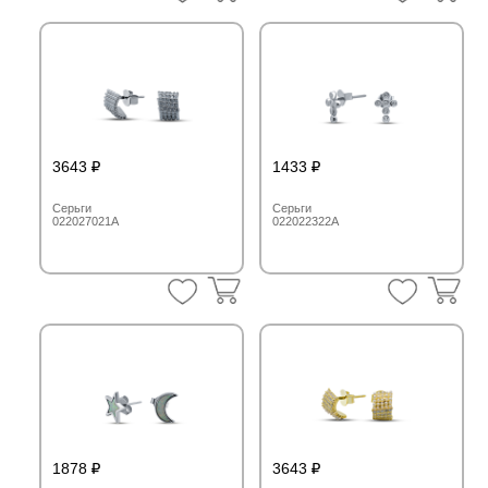
3643
1433
Серьги
Серьги
022027021A
022022322A
1878
3643