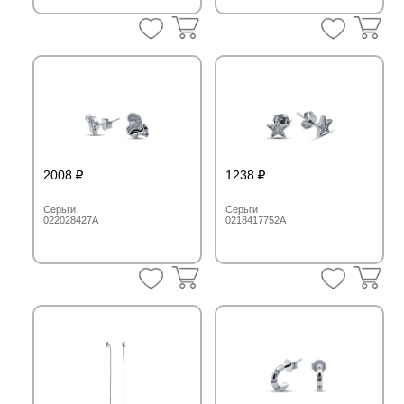
2008
1238
Серьги
Серьги
022028427A
0218417752A