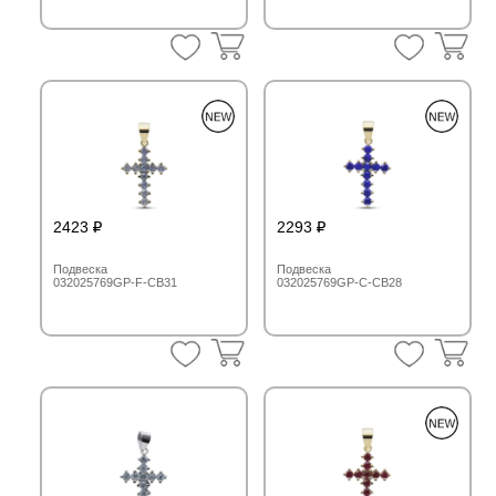
2423
2293
Подвеска
Подвеска
032025769GP-F-CB31
032025769GP-C-CB28