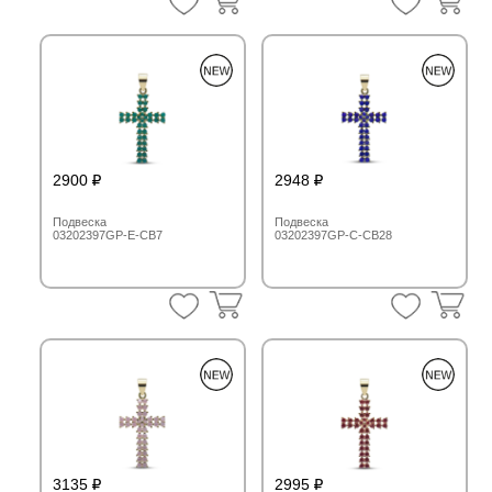
2900
2948
Подвеска
Подвеска
03202397GP-E-CB7
03202397GP-C-CB28
3135
2995