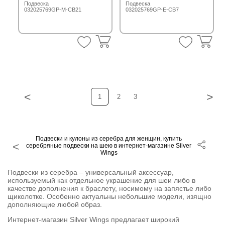
Подвеска
Подвеска
032025769GP-M-CB21
032025769GP-E-CB7
<
>
1
2
3
Подвески и кулоны из серебра для женщин, купить
серебряные подвески на шею в интернет-магазине Silver
Wings
Подвески из серебра – универсальный аксессуар,
используемый как отдельное украшение для шеи либо в
качестве дополнения к браслету, носимому на запястье либо
щиколотке. Особенно актуальны небольшие модели, изящно
дополняющие любой образ.
Интернет-магазин Silver Wings предлагает широкий