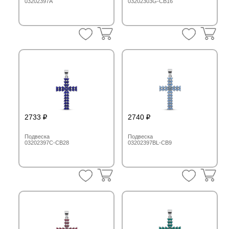
03202397A
03202303G-CB16
2733
2740
Подвеска
Подвеска
03202397C-CB28
03202397BL-CB9