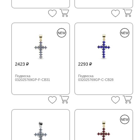
2423
2293
Подвеска
Подвеска
032025769GP-F-CB31
032025769GP-C-CB28