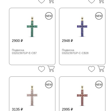
2900
2948
Подвеска
Подвеска
03202397GP-E-CB7
03202397GP-C-CB28
3135
2995