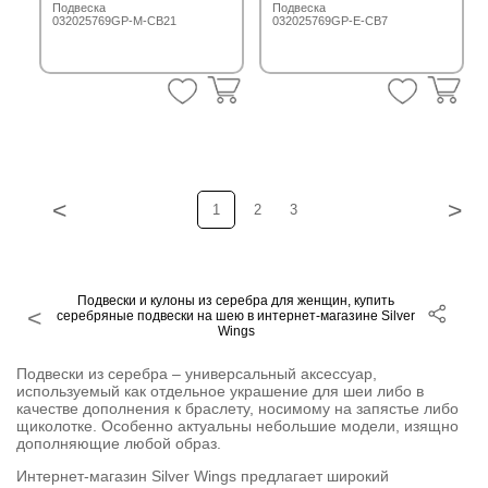
Подвеска
Подвеска
032025769GP-M-CB21
032025769GP-E-CB7
<
>
1
2
3
Подвески и кулоны из серебра для женщин, купить
серебряные подвески на шею в интернет-магазине Silver
Wings
Подвески из серебра – универсальный аксессуар,
используемый как отдельное украшение для шеи либо в
качестве дополнения к браслету, носимому на запястье либо
щиколотке. Особенно актуальны небольшие модели, изящно
дополняющие любой образ.
Интернет-магазин Silver Wings предлагает широкий