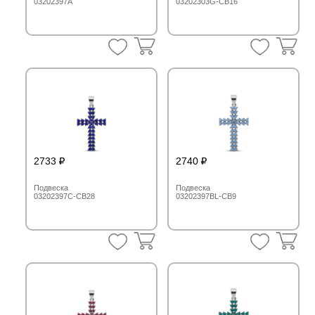
03202397A
03202303G-CB16
2733
2740
Подвеска
Подвеска
03202397C-CB28
03202397BL-CB9