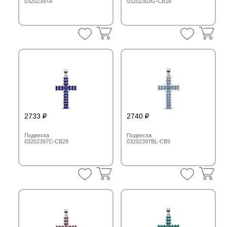
03202397A
03202303G-CB16
2733
2740
Подвеска
Подвеска
03202397C-CB28
03202397BL-CB9