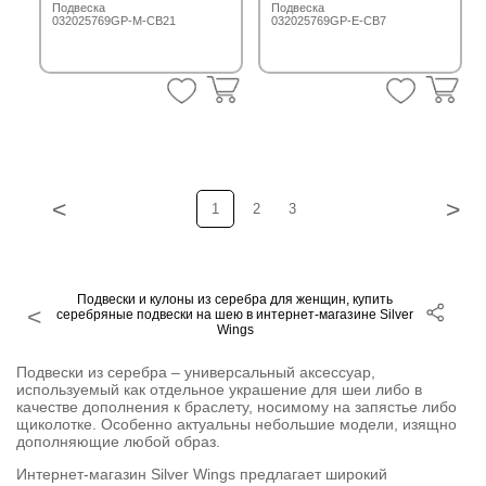
Подвеска
Подвеска
032025769GP-M-CB21
032025769GP-E-CB7
<
>
1
2
3
Подвески и кулоны из серебра для женщин, купить
серебряные подвески на шею в интернет-магазине Silver
Wings
Подвески из серебра – универсальный аксессуар,
используемый как отдельное украшение для шеи либо в
качестве дополнения к браслету, носимому на запястье либо
щиколотке. Особенно актуальны небольшие модели, изящно
дополняющие любой образ.
Интернет-магазин Silver Wings предлагает широкий