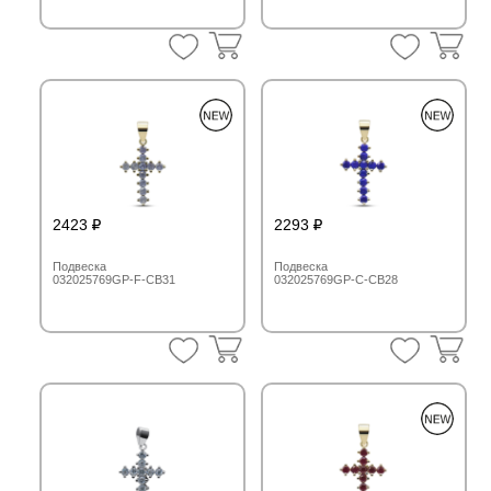
2423
2293
Подвеска
Подвеска
032025769GP-F-CB31
032025769GP-C-CB28