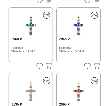
2900
2948
Подвеска
Подвеска
03202397GP-E-CB7
03202397GP-C-CB28
3135
2995