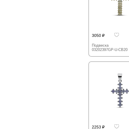
3050
Подвеска
03202397GP-U-CB20
2253