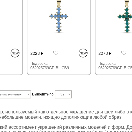
2223
2278
Подвеска
Подвеска
032025769GP-BL-CB9
032025769GP-E-C
Выводить по
32
е поступления
р, используемый как отдельное украшение для шеи либо в к
ы небольшие модели, изящно дополняющие любой образ.
окий ассортимент украшений различных моделей и форм. До