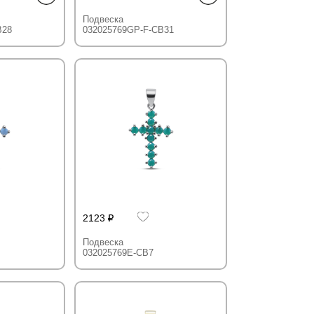
Подвеска
B28
032025769GP-F-CB31
2123
Подвеска
032025769E-CB7