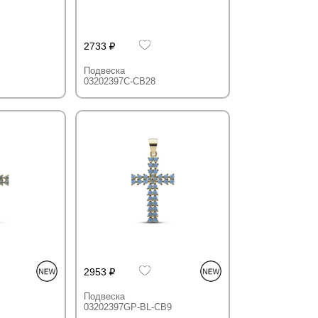
2733
Подвеска
03202397C-CB28
2953
Подвеска
03202397GP-BL-CB9