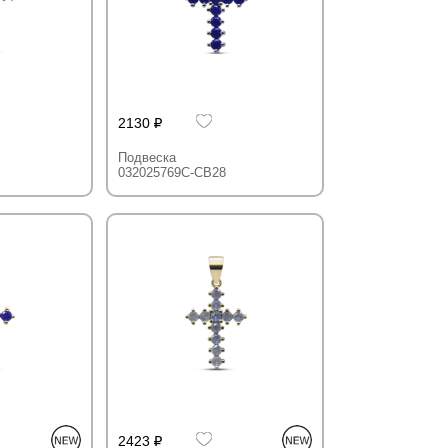
2130
Подвеска
032025769C-CB28
2423