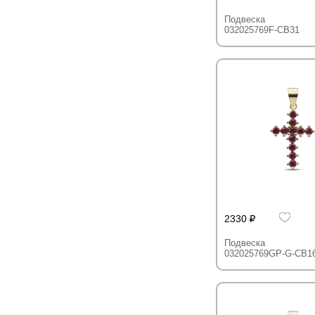
Подвеска
032025769F-CB31
2330
Подвеска
032025769GP-G-CB1