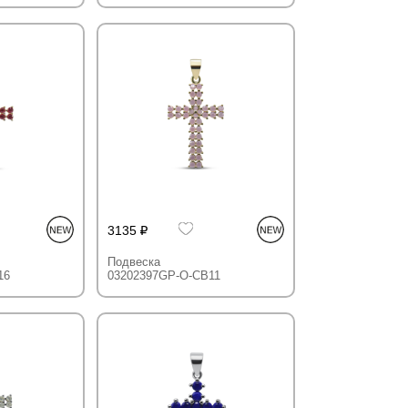
3135
Подвеска
16
03202397GP-O-CB11