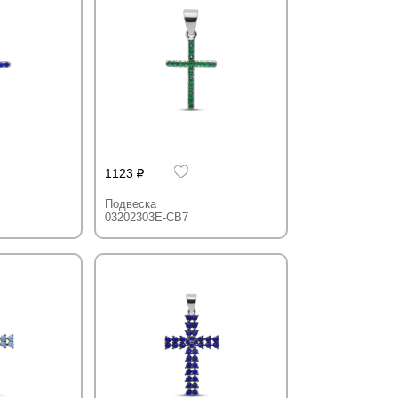
1123
Подвеска
03202303E-CB7