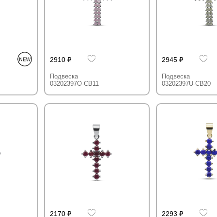
2910
2945
Подвеска
Подвеска
03202397O-CB11
03202397U-CB20
2170
2293