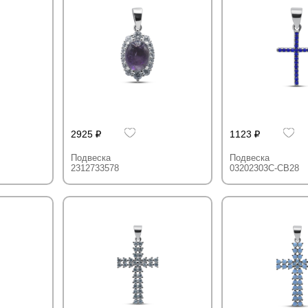
2925
1123
Подвеска
Подвеска
2312733578
03202303C-CB28