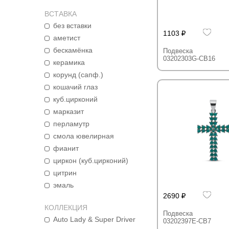
ВСТАВКА
без вставки
1103
аметист
бескамёнка
Подвеска
03202303G-CB16
керамика
корунд (сапф.)
кошачий глаз
куб.цирконий
марказит
перламутр
смола ювелирная
фианит
циркон (куб.цирконий)
цитрин
эмаль
2690
КОЛЛЕКЦИЯ
Подвеска
Auto Lady & Super Driver
03202397E-CB7