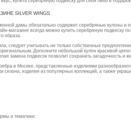
вкус, купить серебряную подвеску для себя либо в подарок
ЗИНЕ SILVER WINGS
енной дамы обязательно содержит серебряные кулоны и по
йн-магазине всегда можно купить серебряную подвеску по
го образа.
ла, следует учитывать не только собственные предпочтени
оригинальным. Дополните небольшой кулон красивой цепоч
елая замена подвесок позволит сохранить загадочность и ж
ребра в Москве, представленные изделиями разнообразного
и сезона, изделия из популярных коллекций, а также укр
рмы и тематики;