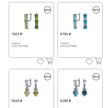
7603
6785
Серьги
Серьги
2212732769Q
2212732769N
5643
6288