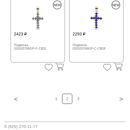
2423
2293
Подвеска
Подвеска
032025769GP-F-CB31
032025769GP-C-CB28
<
>
1
2
3
8 (925) 270-11-77