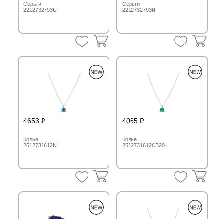
Серьги
Серьги
2212732793U
2212732793N
4653
4065
Колье
Колье
2512731612N
2512731612CB20