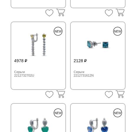
4978
2128
Серьги
Серьги
2212732702U
2212731612N