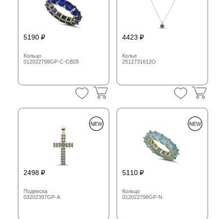
5190
4423
Кольцо
Колье
012022798GP-C-CB28
2512731612O
2498
5110
Подвеска
Кольцо
03202397GP-A
012022798GP-N