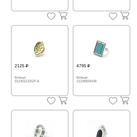
2125
4795
Кольцо
Кольцо
012351132GP-A
21238926436