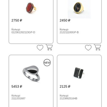
2750
2450
Кольцо
Кольцо
012361262113GP-D
212211100GP-B
5453
2125
Кольцо
Кольцо
2111331687
21238925164B