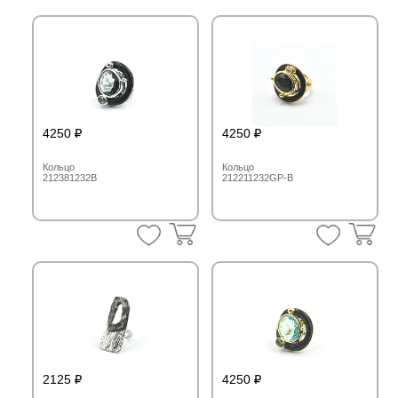
4250
4250
Кольцо
Кольцо
212381232B
212211232GP-B
2125
4250