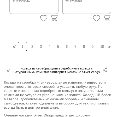
2112733904A
2112733846A
<
>
1
2
3
4
5
6
7
8
9
10
11
Кольца из серебра, купить серебряные кольца с
натуральными камнями в интернет-магазине Silver Wings
Кольца из серебра – универсальные изделия, изящество и
элегантность которых способны украсить любую руку. По
красоте исполнения серебряные кольца с натуральными
камнями не уступают украшениям из золота. Холодный блеск
металла, дополняемый искусными узорами и сиянием
самоцветов, станет идеальным выбором для тех, кто привык
всегда быть в центре внимания.
Онлайн-магазин Silver Wings предлагает широкий