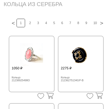
КОЛЬЦА ИЗ СЕРЕБРА
<
>
1
2
3
4
5
6
7
8
9
10
11
1050
2275
Кольцо
Кольцо
21238925498O
21236275134GP-B