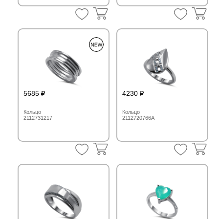
5685
4230
Кольцо
Кольцо
2112731217
2112720766A