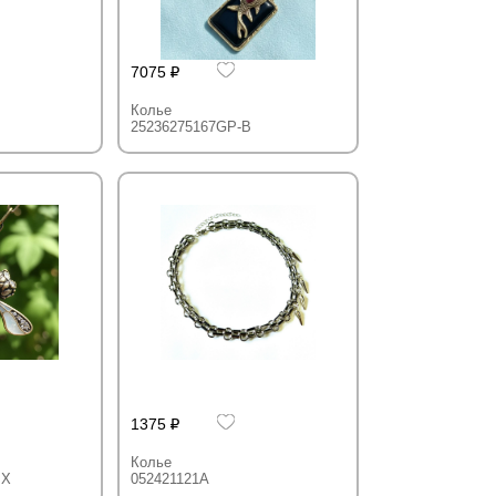
7075
Колье
25236275167GP-B
1375
Колье
IX
052421121A