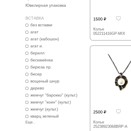
Ювелирная упаковка
ВСТАВКА
1500
без вставки
Колье
агат
052211416GP-MIX
агат (кабошон)
агат и.
берилл
бескамёнка
бирюза пр.
бисер
вощеный шнур
дерево
жемчуг "барокко" (культ.)
жемчуг "коин" (культ.)
жемчуг (культ.)
2500
кварц зеленый
Колье
Еще...
25238923068BRP-A