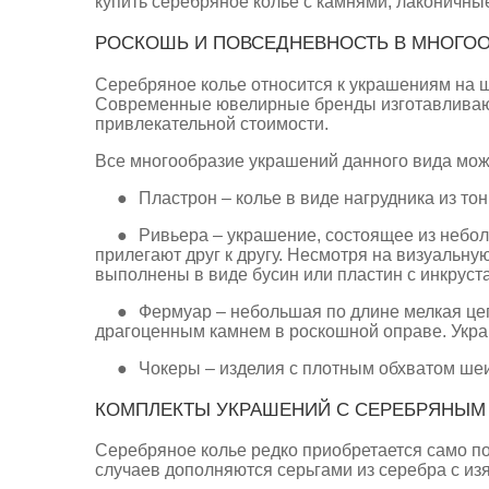
купить серебряное колье с камнями, лаконичные
РОСКОШЬ И ПОВСЕДНЕВНОСТЬ В МНОГОО
Серебряное колье относится к украшениям на ш
Современные ювелирные бренды изготавливают 
привлекательной стоимости.
Все многообразие украшений данного вида можн
●
Пластрон – колье в виде нагрудника из т
●
Ривьера – украшение, состоящее из небол
прилегают друг к другу. Несмотря на визуальну
выполнены в виде бусин или пластин с инкрус
●
Фермуар – небольшая по длине мелкая це
драгоценным камнем в роскошной оправе. Укра
●
Чокеры – изделия с плотным обхватом шеи
КОМПЛЕКТЫ УКРАШЕНИЙ С СЕРЕБРЯНЫМ
Серебряное колье редко приобретается само по
случаев дополняются серьгами из серебра с и