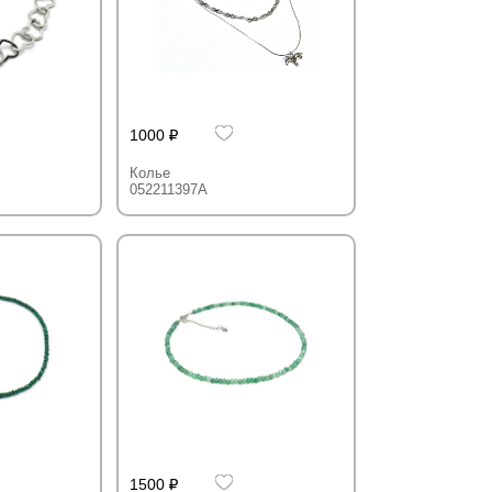
1000
Колье
052211397A
1500