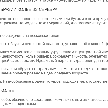
 модели без вставок, а также множество других изделий в к
БРАЗИИ КОЛЬЕ ИЗ СЕРЕБРА
ею, но по сравнению с ожерельем или бусами в нем прису
различные модели таких украшений, что позволяет купить 
о разделить на несколько типов:
онкого обруча и неширокой пластины, украшенной изящной 
ьших элементов с плавным укрупнением к центральной час
ю целостность, колье ривьера сохраняет гибкость, элегант
тацией самоцветами. Идеальный вариант украшения для тор
почка или обруч с центральным элементом в виде застежки
шение ориентировано на дам среднего возраста.
. Разнообразные модели чокеров подходят как к торжеств
 КОЛЬЕ
 себе, обычно оно составляет комплект с другими аксессу
зящными подвесками.