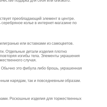
ачестве подарка для себя или близкого.
тствует преобладающий элемент в центре.
серебряное колье в интернет-магазине по
филигранью или вставками из самоцветов.
ти. Отдельные детали изделия плотно
но повторяя изгибы тела. Элементы украшения
жественного случая.
. Обычно это фибула либо брошь, украшенная
енным нарядам, так и повседневным образам.
арами. Роскошные изделия для торжественных