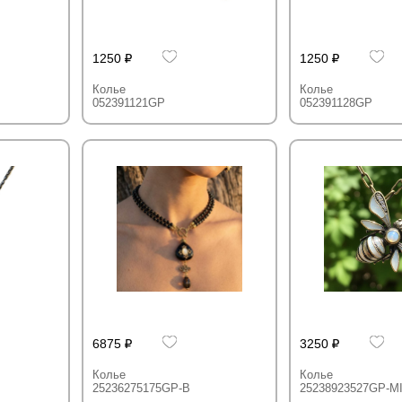
1250
1250
Колье
Колье
052391121GP
052391128GP
6875
3250
Колье
Колье
25236275175GP-B
25238923527GP-M