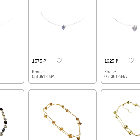
1575
1625
Колье
Колье
051361288A
051361289A