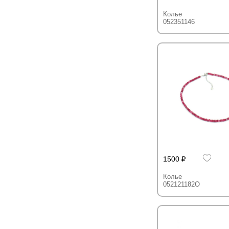
Колье
052351146
1500
Колье
052121182O