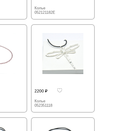
Колье
052121182E
2200
Колье
052351118