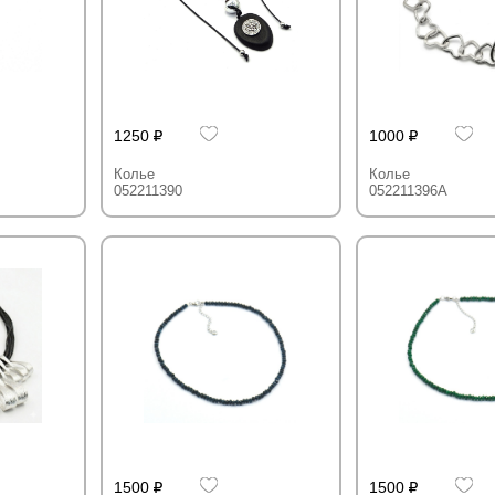
1250
1000
Колье
Колье
052211390
052211396A
1500
1500