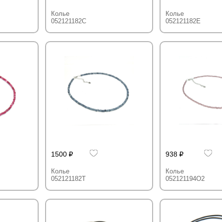
Колье
Колье
052121182C
052121182E
1500
938
Колье
Колье
052121182T
052121194O2