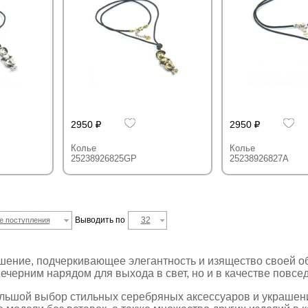
2950
2950
Колье
Колье
25238926825GP
25238926827A
Выводить по
32
е поступления
шение, подчеркивающее элегантность и изящество своей об
вечерним нарядом для выхода в свет, но и в качестве повс
большой выбор стильных серебряных аксессуаров и украшен