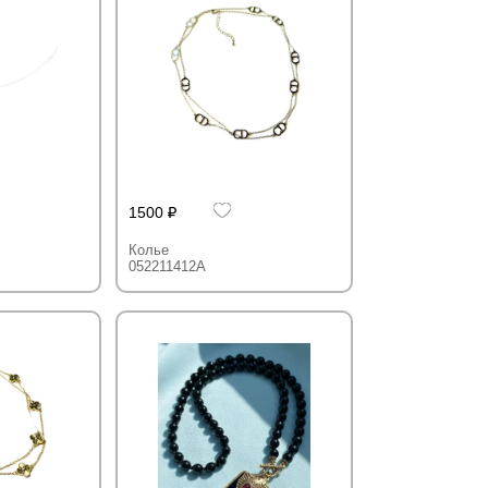
1500
Колье
052211412A