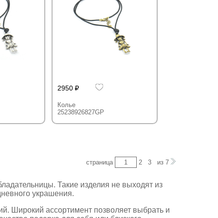
2950
Колье
25238926827GP
страница
2
3
из
7
ладательницы. Такие изделия не выходят из
едневного украшения.
ий. Широкий ассортимент позволяет выбрать и