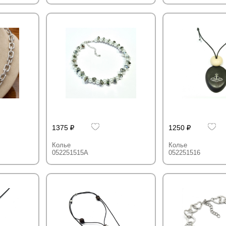
1375
1250
Колье
Колье
052251515A
052251516