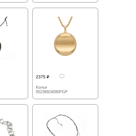
2375
Колье
05238924095PGP