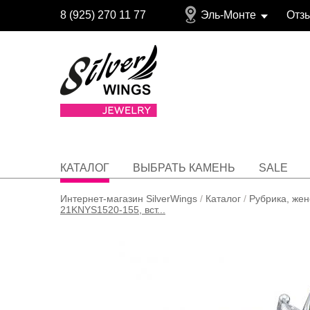
8 (925) 270 11 77
Эль-Монте
Отз
КАТАЛОГ
ВЫБРАТЬ КАМЕНЬ
SALE
Интернет-магазин SilverWings
/
Каталог
/
Рубрика, женс
21KNYS1520-155, вст...