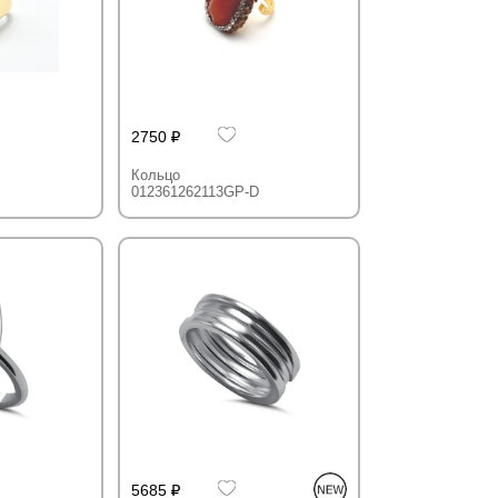
2750
Кольцо
012361262113GP-D
5685