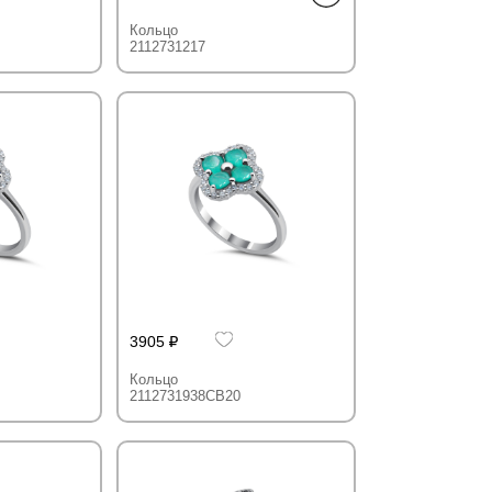
Кольцо
2112731217
3905
Кольцо
2112731938CB20