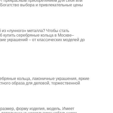
нут прекрасным приобретением для себя или
 Богатство выбора и привлекательные цены
 из «лунного» металла? Чтобы стать
б купить серебряные кольца в Москве–
зие украшений – от классических моделей до
ебряные кольца, лаконичные украшения, яркие
ктного образа для деловой, торжественной
размер, форму изделия, модель. Имеет