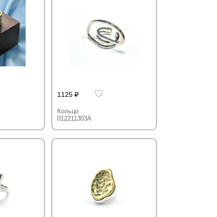
1125
Кольцо
012211303A