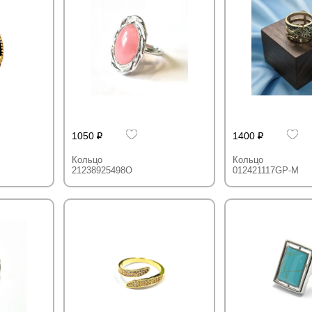
1050
1400
Кольцо
Кольцо
21238925498O
012421117GP-M