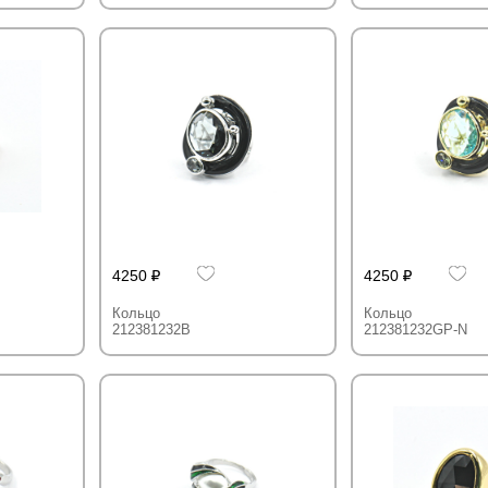
4250
4250
Кольцо
Кольцо
212381232B
212381232GP-N