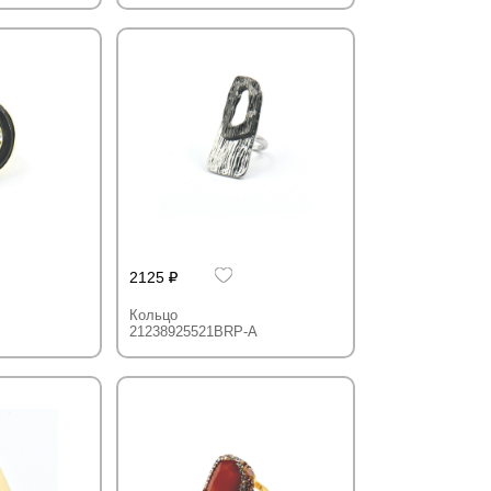
2125
Кольцо
21238925521BRP-A