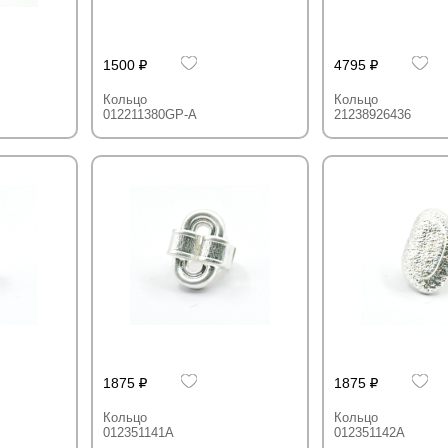
1500
4795
Кольцо
Кольцо
012211380GP-A
21238926436
1875
1875
Кольцо
Кольцо
012351141A
012351142A