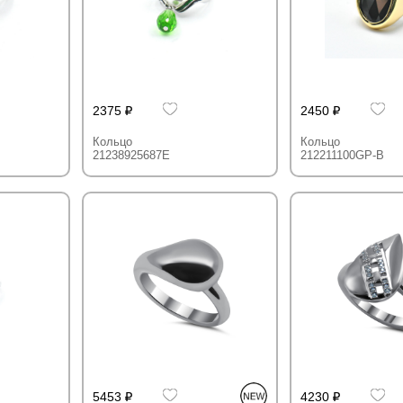
2375
2450
Кольцо
Кольцо
21238925687E
212211100GP-B
5453
4230