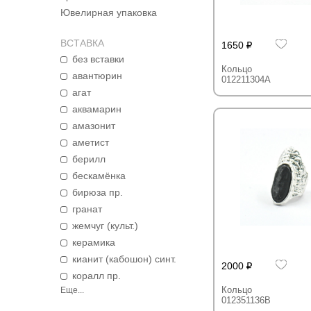
Ювелирная упаковка
ВСТАВКА
1650
без вставки
Кольцо
авантюрин
012211304A
агат
аквамарин
амазонит
аметист
берилл
бескамёнка
бирюза пр.
гранат
жемчуг (культ.)
керамика
кианит (кабошон) синт.
2000
коралл пр.
Кольцо
Еще...
012351136B