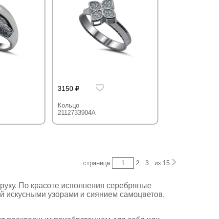
3150
Кольцо
2112733904A
страница
2
3
из
15
 руку. По красоте исполнения серебряные
й искусными узорами и сиянием самоцветов,