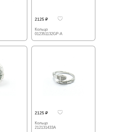
2125
Кольцо
012351132GP-A
2125
Кольцо
212131433A