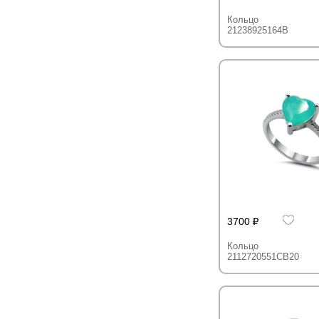
Кольцо
21238925164B
3700
Кольцо
2112720551CB20