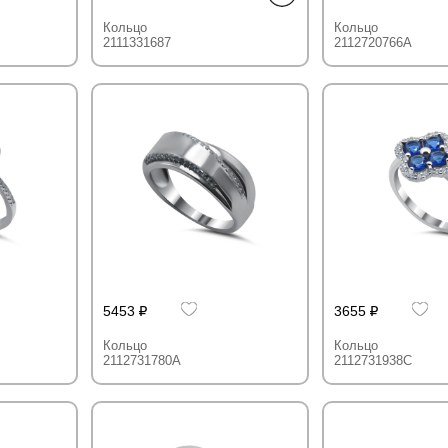
Кольцо
Кольцо
2111331687
2112720766A
5453
3655
Кольцо
Кольцо
2112731780A
2112731938C