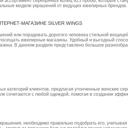
ий ассортимент серебряных колец 925 пробы, которые ста
уальные модели украшений от ведущих ювелирных брендов.
ТЕРНЕТ-МАГАЗИНЕ SILVER WINGS
ений или порадовать дорогого человека стильной вещицей
 посещать ювелирные магазины. Удобный и выгодный спосо
азина. В данном разделе представлено большое разнообра
ых категорий клиентов, предлагая утонченные женские сер
ели сочетаются с любой одеждой, помогая в создании эффе
крашения, необходимо правильно подобрать его, учитывая 