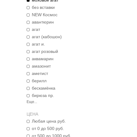
моховой агат
без вставки
NEW Космос
авантюрин
агат
агат (кабошон)
агат и.
агат розовый
аквамарин
амазонит
аметист
берилл
бескамёнка
бирюза пр.
Еще...
ЦЕНА
Любая цена руб.
от 0 до 500 руб.
от 500 до 1000 руб.