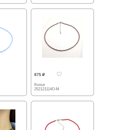
875
Колье
252121114O-M