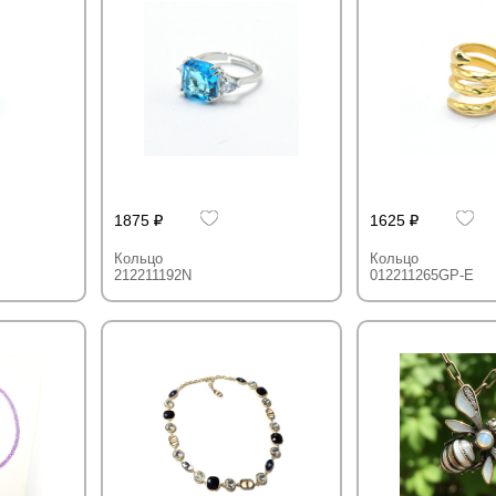
1875
1625
Кольцо
Кольцо
212211192N
012211265GP-E