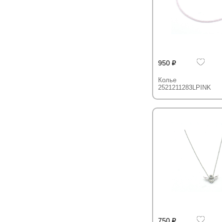
950
Колье
2521211283LPINK
750