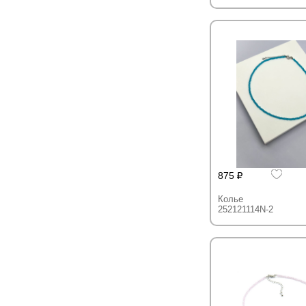
875
Колье
252121114N-2