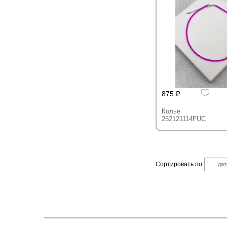
875
Колье
252121114FUC
Сортировать по
дат