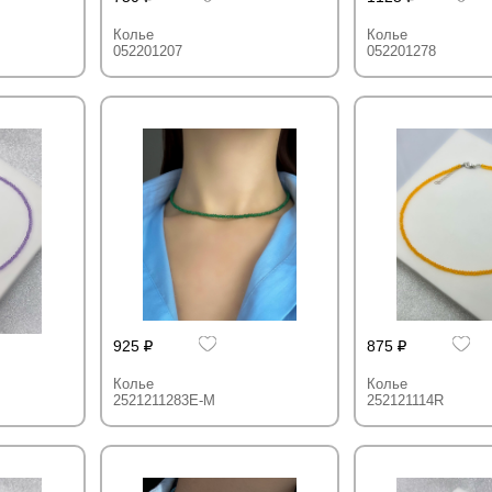
Колье
Колье
052201207
052201278
925
875
Колье
Колье
2521211283E-M
252121114R