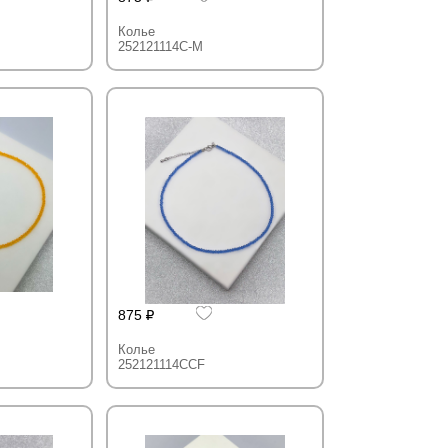
Колье
252121114C-M
875
Колье
252121114CCF