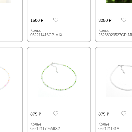
1500
3250
Колье
Колье
052211416GP-MIX
25238923527GP-M
875
875
Колье
Колье
0521211795MIX2
052121181A