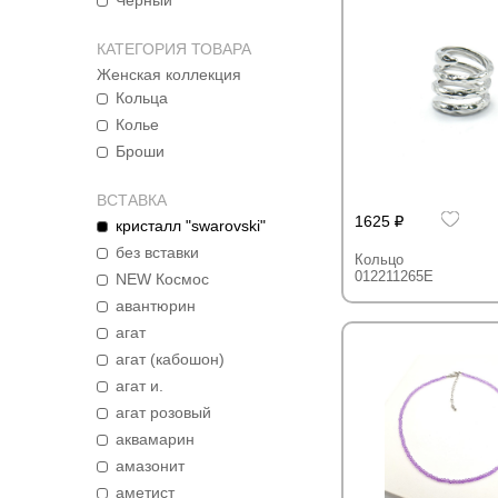
Черный
КАТЕГОРИЯ ТОВАРА
Женская коллекция
Кольца
Колье
Броши
ВСТАВКА
1625
кристалл "swarovski"
без вставки
Кольцо
012211265E
NEW Космос
авантюрин
агат
агат (кабошон)
агат и.
агат розовый
аквамарин
амазонит
аметист