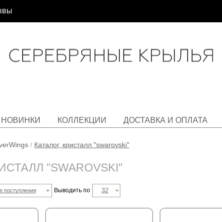
ывы
НОВИНКИ
КОЛЛЕКЦИИ
ДОСТАВКА И ОПЛАТА
lverWings
/
Каталог, кристалл "swarovski"
РИСТАЛЛ "SWAROVSKI"
Выводить по
32
е поступления