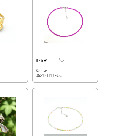
875
Колье
052121114FUC