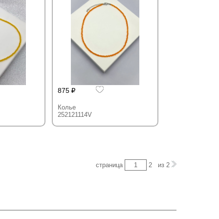
875
Колье
252121114V
страница
2
из
2