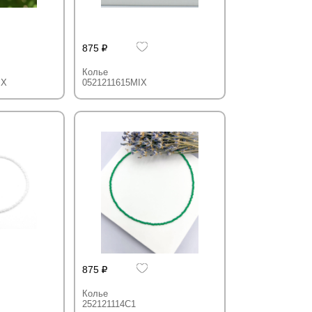
875
Колье
IX
0521211615MIX
875
Колье
252121114C1