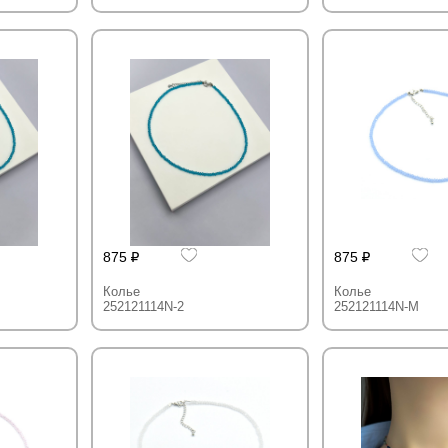
875
875
Колье
Колье
252121114N-2
252121114N-M