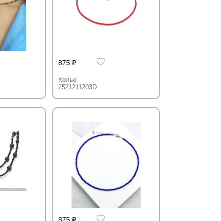
875
Колье
2521211203D
875