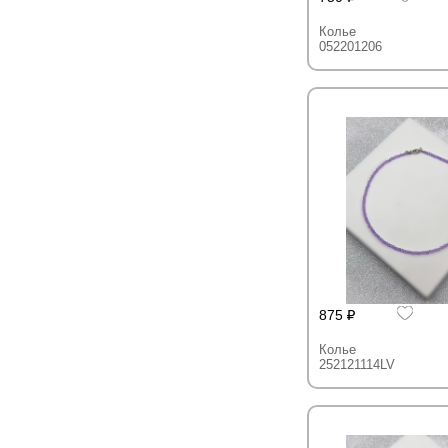
Колье
052201206
875
Колье
252121114LV