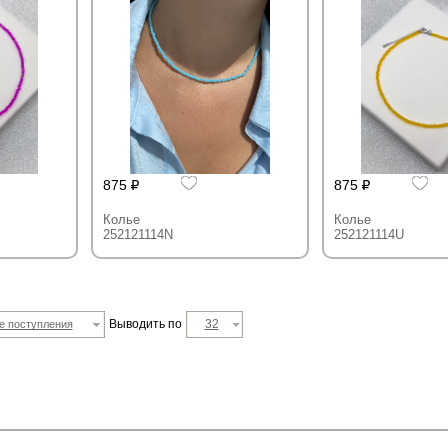
875
875
Колье
Колье
252121114N
252121114U
Выводить по
32
е поступления