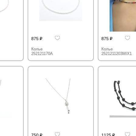
875
875
Колье
Колье
252121170A
2521211203MIX1
750
1125