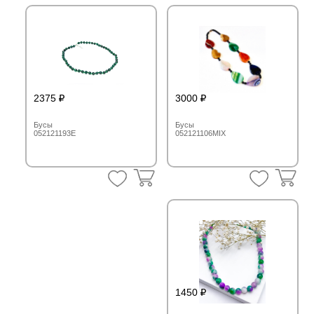
2375
3000
Бусы
Бусы
052121193E
052121106MIX
1450