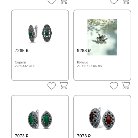
7265
9283
Серьги
Кольцо
2239332370E
210667-R-06-88
7073
7073