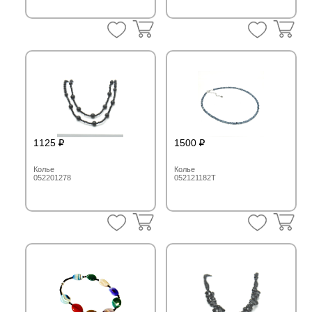
1125
1500
Колье
Колье
052201278
052121182T