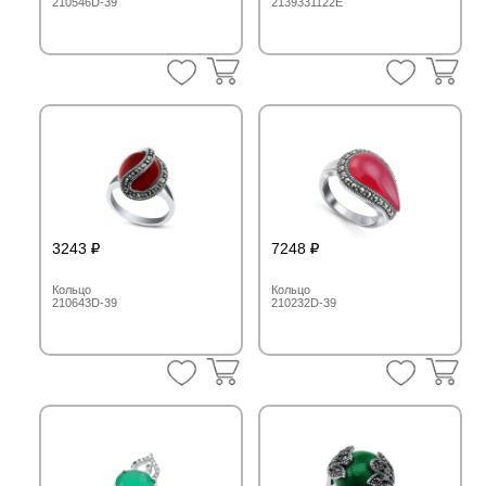
210546D-39
2139331122E
3243
7248
Кольцо
Кольцо
210643D-39
210232D-39