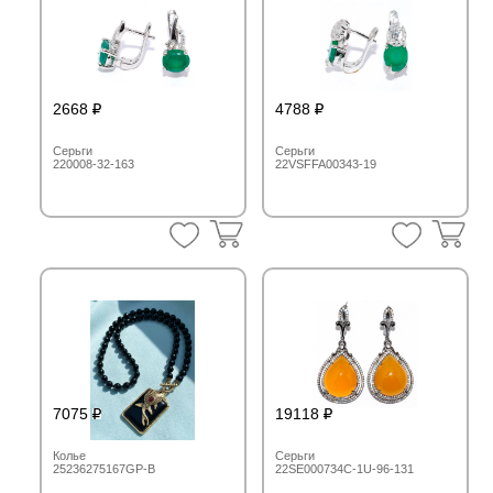
2668
4788
Серьги
Серьги
220008-32-163
22VSFFA00343-19
7075
19118
Колье
Серьги
25236275167GP-B
22SE000734C-1U-96-131