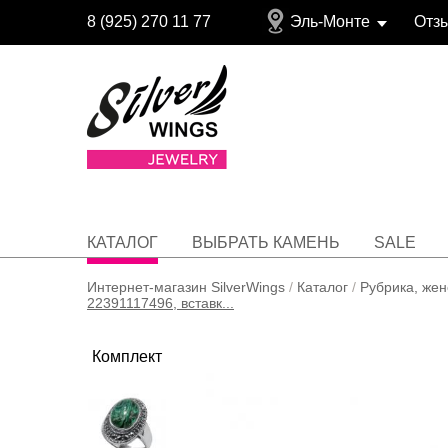
8 (925) 270 11 77
Эль-Монте
Отз
КАТАЛОГ
ВЫБРАТЬ КАМЕНЬ
SALE
Интернет-магазин SilverWings
/
Каталог
/
Рубрика, женс
22391117496, вставк...
Комплект